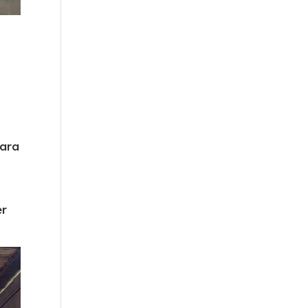
para
er