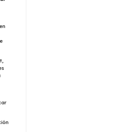
 en
ne
t,
es
a
car
ción